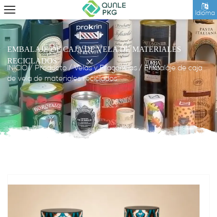
Idioma
EMBALAJE DE CAJA DE VELA DE MATERIALES
RECICLADOS
INICIO
/
Producto
/
Velas y Fragancias
/
Embalaje de caja
de vela de materiales reciclados