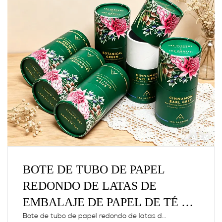
BOTE DE TUBO DE PAPEL
REDONDO DE LATAS DE
EMBALAJE DE PAPEL DE TÉ DE
CARTÓN CILÍNDRICO DE
Bote de tubo de papel redondo de latas d...