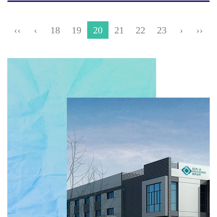
‹‹
‹
18
19
20
21
22
23
›
››